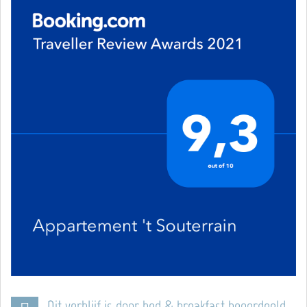
Dit verblijf is door bed & breakfast beoordeeld