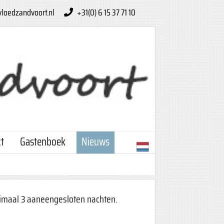
loedzandvoort.nl
+31(0) 6 15 37 71 10
t
Gastenboek
Nieuws
inimaal 3 aaneengesloten nachten.