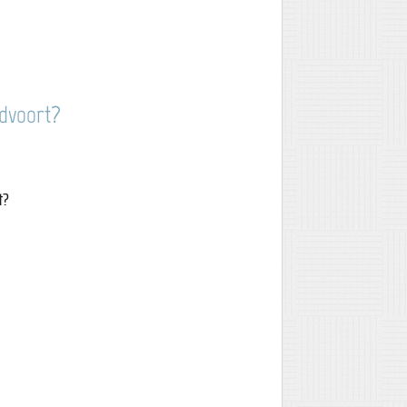
ndvoort?
t?